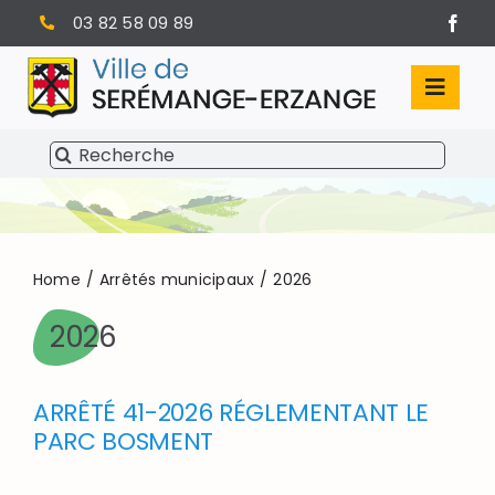
Passer
03 82 58 09 89
au
contenu
Toggl
Navig
Rechercher:
SÉRÉMANGE-ERZANGE
VIE MUNICIPALE
VIVRE À SERÉMANGE-ERZANGE
Home
Arrêtés municipaux
2026
2026
INFOS PRATIQUES
ARRÊTÉ 41-2026 RÉGLEMENTANT LE
PARC BOSMENT