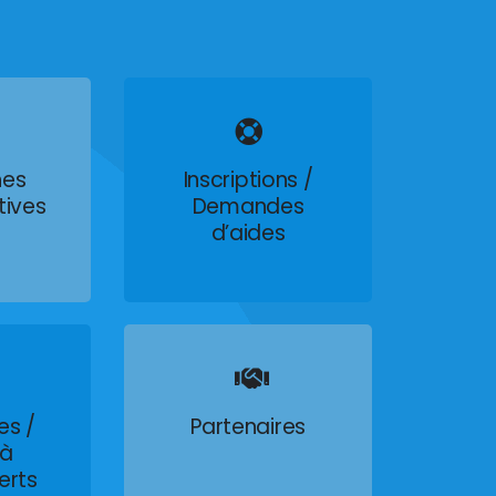
es
Inscriptions /
tives
Demandes
d’aides
es /
Partenaires
 à
erts