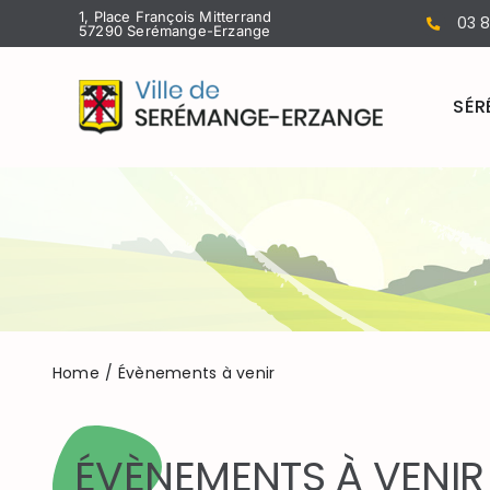
Passer
1, Place François Mitterrand
03 8
57290 Serémange-Erzange
au
contenu
SÉR
Home
Évènements à venir
ÉVÈNEMENTS À VENIR