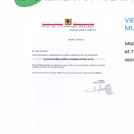
VI
MU
Mad
et 
assi