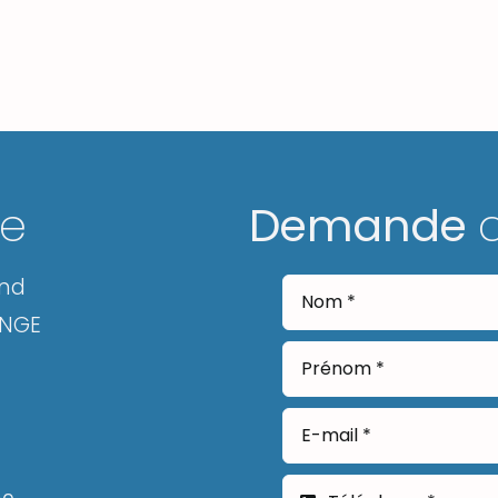
ge
Demande
and
ANGE