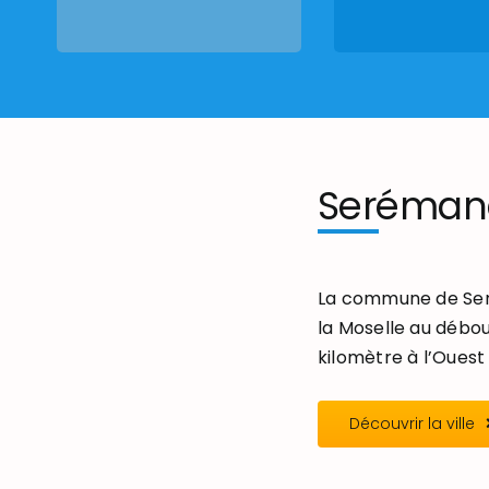
Seréman
La commune de Seré
la Moselle au débou
kilomètre à l’Ouest 
Découvrir la ville