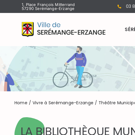
Passer
1, Place François Mitterrand
03 8
57290 Serémange-Erzange
au
contenu
SÉR
Home
Vivre à Serémange-Erzange
Théâtre Municipa
LA BIBLIOTHÈQUE MUN