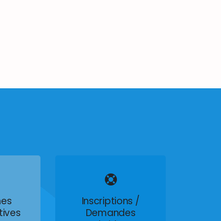
es
Inscriptions /
tives
Demandes