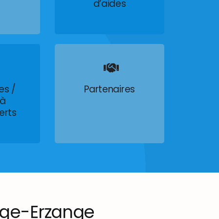
d’aides
es /
Partenaires
 à
erts
ge-Erzange