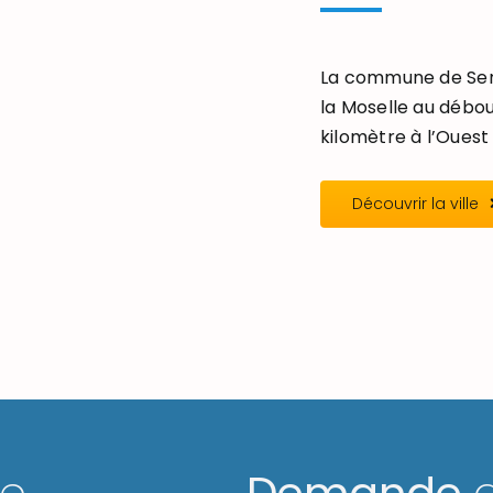
La commune de Seré
la Moselle au débou
kilomètre à l’Ouest 
Découvrir la ville
ge
Demande