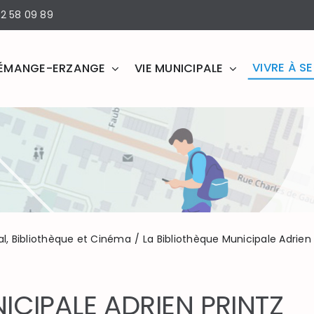
2 58 09 89
VIVRE À 
ÉMANGE-ERZANGE
VIE MUNICIPALE
La Bibliothèque Municipale Adrien Printz
Théâtre Municipal Lucien Houllé
Cinéma Grand Écran
l, Bibliothèque et Cinéma
La Bibliothèque Municipale Adrien 
ICIPALE ADRIEN PRINTZ