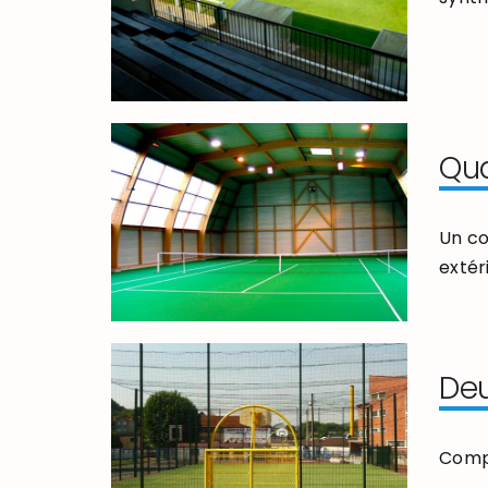
Qua
Un co
extér
Deu
Compl