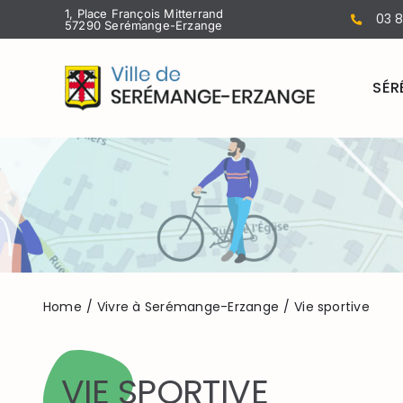
Passer
1, Place François Mitterrand
03 8
57290 Serémange-Erzange
au
contenu
SÉR
Home
Vivre à Serémange-Erzange
Vie sportive
VIE SPORTIVE