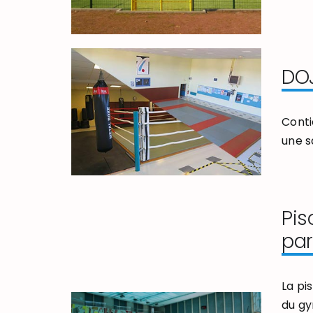
DOJ
Conti
une s
Pis
par
La pi
du gy