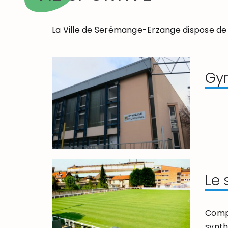
La Ville de Serémange-Erzange dispose de
Gy
Le 
Compo
synth