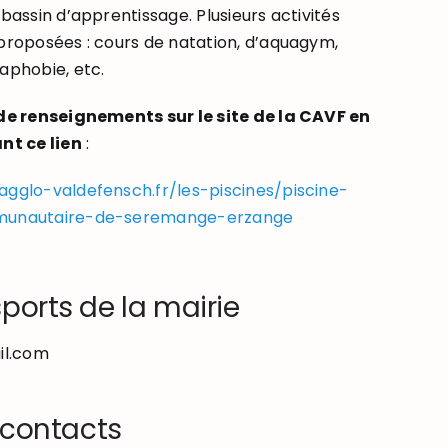
 bassin d’apprentissage. Plusieurs activités
proposées : cours de natation, d’aquagym,
aphobie, etc.
de renseignements sur le site de la CAVF en
nt ce lien
:
gglo-valdefensch.fr/les-piscines/piscine-
unautaire-de-seremange-erzange
ports de la mairie
il.com
t contacts