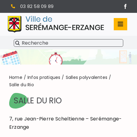
Passer
03 82 58 09 89
au
contenu
Toggl
Navig
Rechercher:
SÉRÉMANGE-ERZANGE
VIE MUNICIPALE
VIVRE À SERÉMANGE-ERZANGE
Home
Infos pratiques
Salles polyvalentes
Salle du Rio
INFOS PRATIQUES
SALLE DU RIO
7, rue Jean-Pierre Scheltienne – Serémange-
Erzange