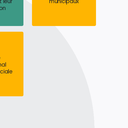
 leur
municipaux
ion
que Di
Véronique
co
Demmer
oint
6e adjointe
e
al
ciale