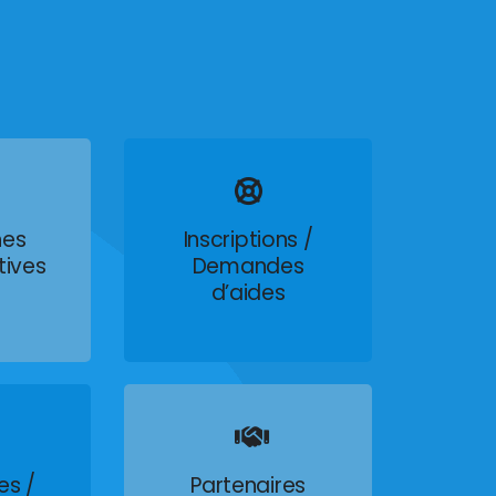
es
Inscriptions /
tives
Demandes
d’aides
es /
Partenaires