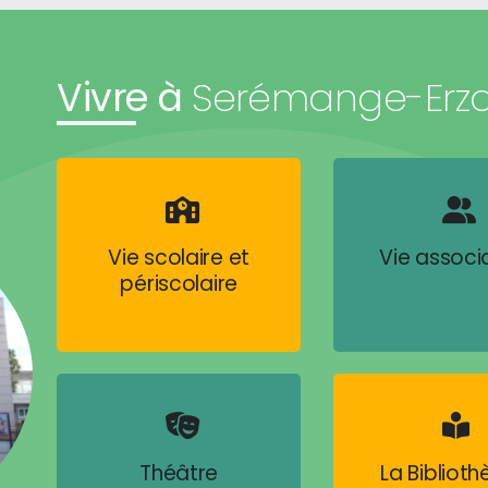
Vivre à
Serémange-Erz
Vie scolaire et
Vie associ
périscolaire
Théâtre
La Bibliot