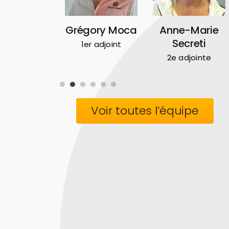
e Jurczak
Grégory Moca
Anne-Marie
Secreti
Maire
1er adjoint
2e adjointe
Voir toutes l’équipe