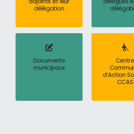
adjoints et leur
délégués et
délégation
délégat
Abdelkarim
Stéphanie
Domini
Khacheï
Bohler
Mar
3e adjoint
4e adjointe
5e adj
Documents
Centr
municipaux
Commun
d’Action So
CCAS