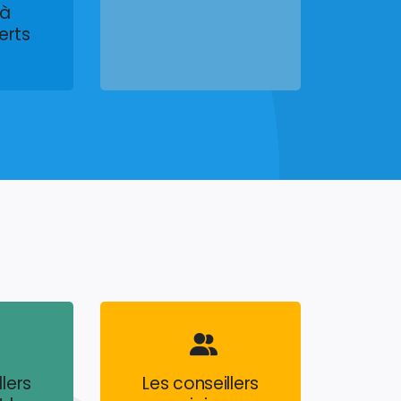
 à
erts
llers
Les conseillers