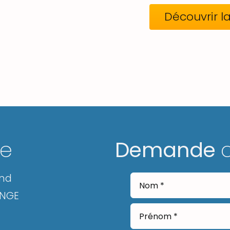
Découvrir la 
ge
Demande
and
ANGE