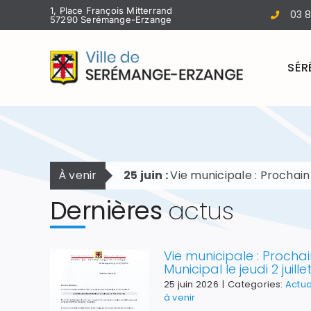
Passer
1, Place François Mitterrand
03 8
57290 Serémange-Erzange
au
contenu
SÉR
À venir
25 juin :
Vie municipale : Prochain Conseil Mun
Dernières
actus
Vie municipale : Prochai
Municipal le jeudi 2 juill
25 juin 2026
|
Categories:
Actua
à venir