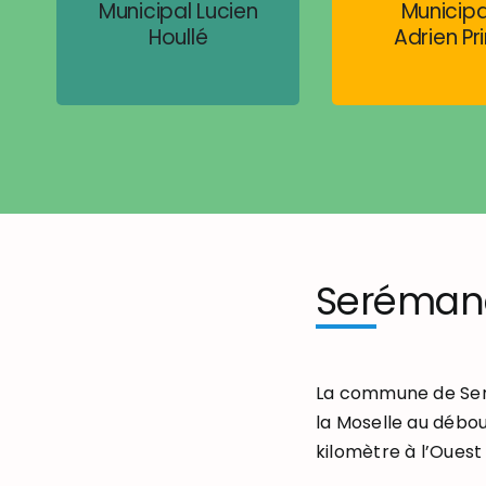
Municipal Lucien
Municipa
Houllé
Adrien Pri
Seréman
La commune de Seré
la Moselle au débou
kilomètre à l’Ouest 