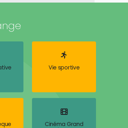
ange
ative
Vie sportive
hèque
Cinéma Grand