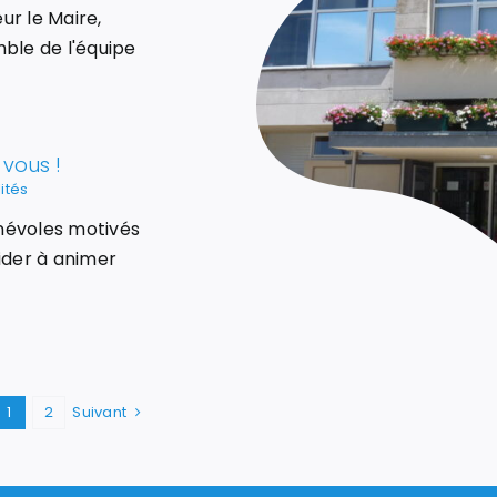
r le Maire,
ble de l'équipe
vous !
ités
névoles motivés
ider à animer
1
2
Suivant