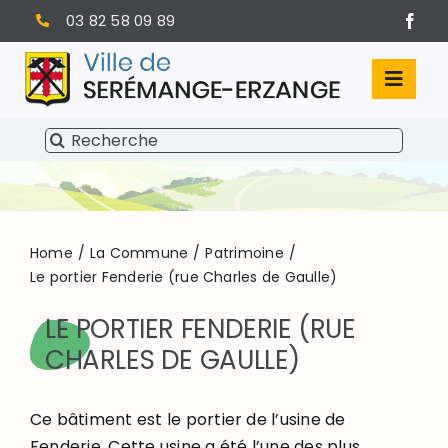
Passer
03 82 58 09 89
au
contenu
Toggl
Navig
Rechercher:
SÉRÉMANGE-ERZANGE
VIE MUNICIPALE
VIVRE À SERÉMANGE-ERZANGE
Home
La Commune
Patrimoine
Le portier Fenderie (rue Charles de Gaulle)
INFOS PRATIQUES
LE PORTIER FENDERIE (RUE
CHARLES DE GAULLE)
Ce bâtiment est le portier de l’usine de
Fenderie. Cette usine a été l’une des plus