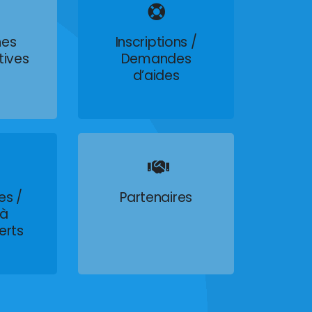
es
Inscriptions /
tives
Demandes
d’aides
es /
Partenaires
 à
erts