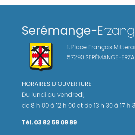
Serémange-
Erzan
1, Place François Mitter
57290 SERÉMANGE-ERZ
HORAIRES D’OUVERTURE
Du lundi au vendredi,
de 8 h 00 à 12 h 00 et de 13 h 30 à 17 h 
Tél. 03 82 58 09 89