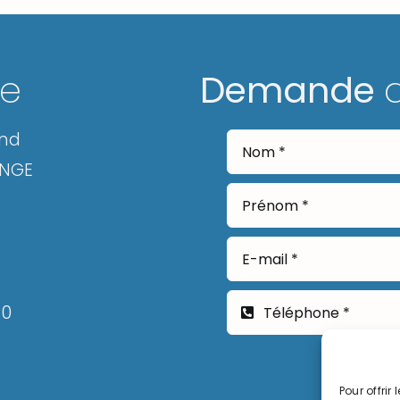
ge
Demande
and
ANGE
30
Pour offrir