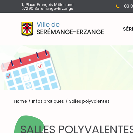
Passer
1, Place François Mitterrand
03 8
57290 Serémange-Erzange
au
contenu
SÉR
Home
Infos pratiques
Salles polyvalentes
SALLES POLYVALENTE