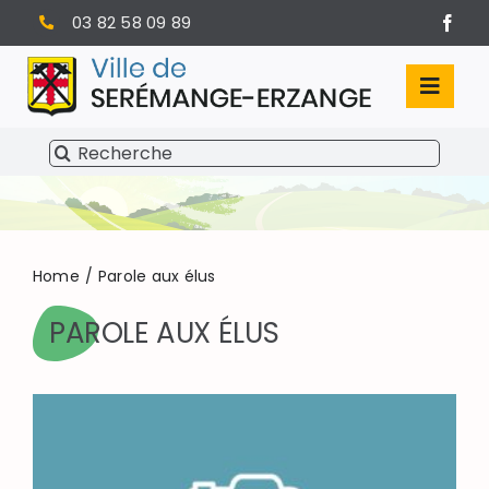
Passer
03 82 58 09 89
au
contenu
Toggl
Navig
Rechercher:
SÉRÉMANGE-ERZANGE
VIE MUNICIPALE
VIVRE À SERÉMANGE-ERZANGE
Home
Parole aux élus
PAROLE AUX ÉLUS
INFOS PRATIQUES