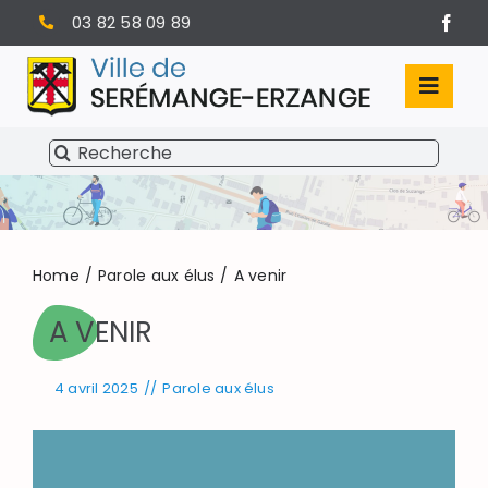
Passer
03 82 58 09 89
au
contenu
Toggl
Navig
Rechercher:
SÉRÉMANGE-ERZANGE
VIE MUNICIPALE
VIVRE À SERÉMANGE-ERZANGE
Home
Parole aux élus
A venir
A VENIR
INFOS PRATIQUES
4 avril 2025
//
Parole aux élus