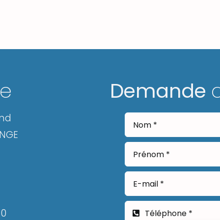
ge
Demande
and
ANGE
30