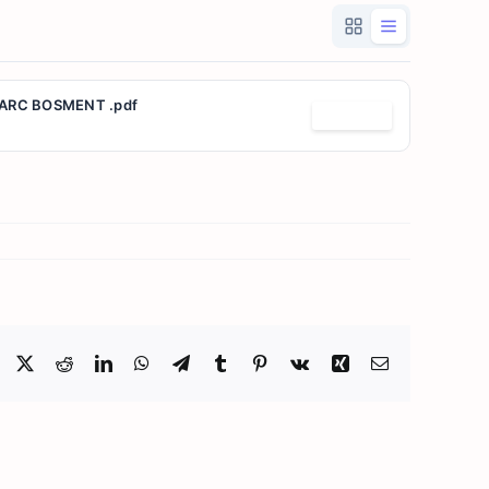
ARC BOSMENT .pdf
Télécharger
Facebook
X
Reddit
LinkedIn
WhatsApp
Telegram
Tumblr
Pinterest
Vk
Xing
Email