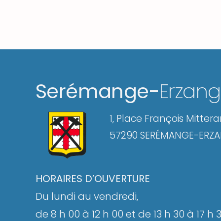
Serémange-
Erzan
1, Place François Mitter
57290 SERÉMANGE-ERZ
HORAIRES D’OUVERTURE
Du lundi au vendredi,
de 8 h 00 à 12 h 00 et de 13 h 30 à 17 h 