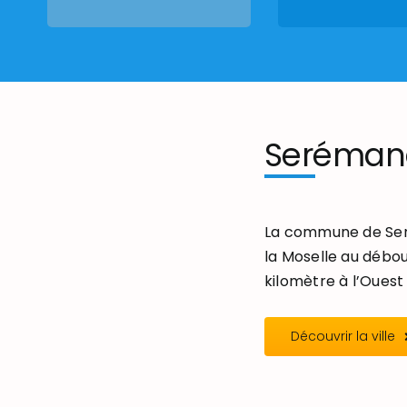
Seréman
La commune de Seré
la Moselle au débou
kilomètre à l’Ouest 
Découvrir la ville