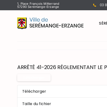
Passer
1, Place François Mitterrand
03 8
57290 Serémange-Erzange
au
contenu
SÉR
ARRÊTÉ 41-2026 RÉGLEMENTANT LE
Télécharger
Télécharger
Taille du fichier