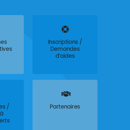
es
Inscriptions /
tives
Demandes
d’aides
es /
Partenaires
 à
erts