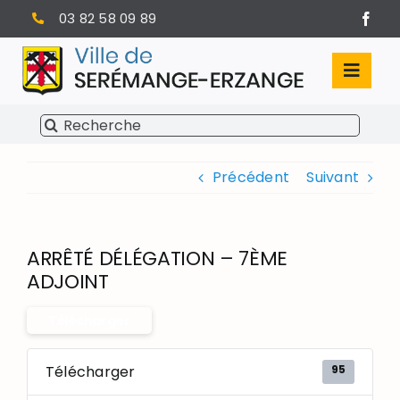
Passer
03 82 58 09 89
au
contenu
Toggl
Navig
Rechercher:
SÉRÉMANGE-ERZANGE
Précédent
Suivant
VIE MUNICIPALE
VIVRE À SERÉMANGE-ERZANGE
ARRÊTÉ DÉLÉGATION – 7ÈME
INFOS PRATIQUES
ADJOINT
Télécharger
95
Télécharger