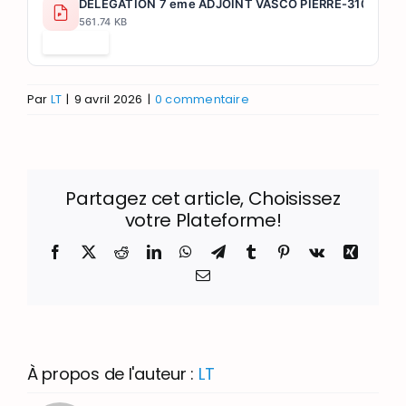
DELEGATION 7 eme ADJOINT VASCO PIERRE-31032026
561.74 KB
Télécharger
Par
LT
|
9 avril 2026
|
0 commentaire
Partagez cet article, Choisissez
votre Plateforme!
Facebook
X
Reddit
LinkedIn
WhatsApp
Telegram
Tumblr
Pinterest
Vk
Xing
Email
À propos de l'auteur :
LT