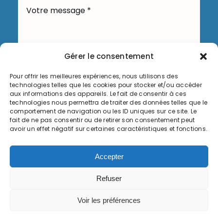
Gérer le consentement
Pour offrir les meilleures expériences, nous utilisons des
technologies telles que les cookies pour stocker et/ou accéder
Envoyer
aux informations des appareils. Le fait de consentir à ces
technologies nous permettra de traiter des données telles que le
comportement de navigation ou les ID uniques sur ce site. Le
fait de ne pas consentir ou de retirer son consentement peut
avoir un effet négatif sur certaines caractéristiques et fonctions.
Informations légales
Accepter
Politique de cookies (UE)
Refuser
© Copyright 2026, Commune de Serémange-Erzange,
Voir les préférences
tous droits réservés