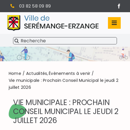
Passer
03 82 58 09 89
au
contenu
Toggl
Navig
Rechercher:
SÉRÉMANGE-ERZANGE
VIE MUNICIPALE
VIVRE À SERÉMANGE-ERZANGE
Home
Actualités
Évènements à venir
Vie municipale : Prochain Conseil Municipal le jeudi 2
juillet 2026
INFOS PRATIQUES
VIE MUNICIPALE : PROCHAIN
CONSEIL MUNICIPAL LE JEUDI 2
JUILLET 2026