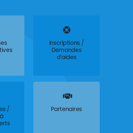
es
Inscriptions /
tives
Demandes
d’aides
es /
Partenaires
 à
erts