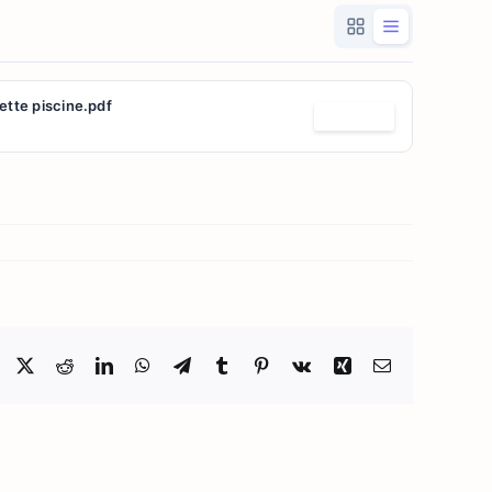
cette piscine.pdf
Télécharger
Facebook
X
Reddit
LinkedIn
WhatsApp
Telegram
Tumblr
Pinterest
Vk
Xing
Email