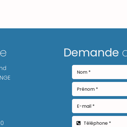
ge
Demande
and
ANGE
30