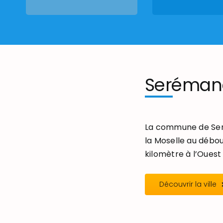
Seréman
La commune de Seré
la Moselle au débou
kilomètre à l’Ouest 
Découvrir la ville