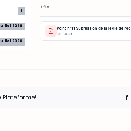
1 file
1
juillet 2026
Point n°11 Supression de la régie de re
611.84 KB
juillet 2026
e Plateforme!