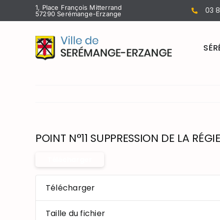
Passer
1, Place François Mitterrand
03 8
57290 Serémange-Erzange
au
contenu
SÉR
POINT N°11 SUPPRESSION DE LA RÉGI
Télécharger
Télécharger
Taille du fichier