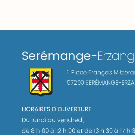
Serémange-
Erzan
1, Place François Mitter
57290 SERÉMANGE-ERZ
HORAIRES D’OUVERTURE
Du lundi au vendredi,
de 8 h 00 à 12 h 00 et de 13 h 30 à 17 h 