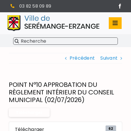
Passer
03 82 58 09 89
au
contenu
Toggl
Navig
Rechercher:
SÉRÉMANGE-ERZANGE
Précédent
Suivant
VIE MUNICIPALE
VIVRE À SERÉMANGE-ERZANGE
POINT N°10 APPROBATION DU
INFOS PRATIQUES
RÈGLEMENT INTÉRIEUR DU CONSEIL
MUNICIPAL (02/07/2026)
Télécharger
62
Télécharger