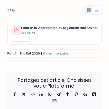
1 file
Point n°10 Approbation du règlement intérieur du Conse
492.09 KB
Télécharger
Par
LT
|
8 juillet 2026
|
0 commentaire
Partagez cet article, Choisissez
votre Plateforme!
Facebook
X
Reddit
LinkedIn
WhatsApp
Telegram
Tumblr
Pinterest
Vk
Xing
Email