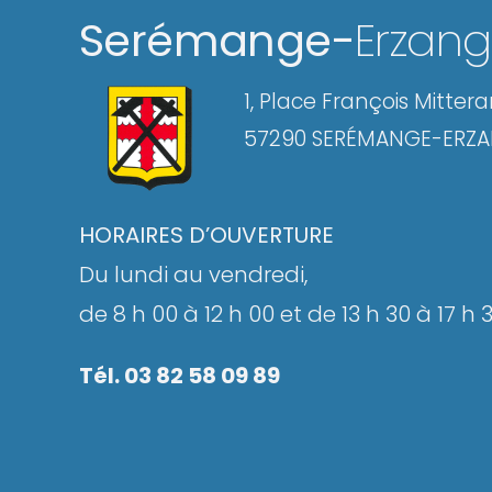
Serémange-
Erzan
1, Place François Mitter
57290 SERÉMANGE-ERZ
HORAIRES D’OUVERTURE
Du lundi au vendredi,
de 8 h 00 à 12 h 00 et de 13 h 30 à 17 h 
Tél. 03 82 58 09 89