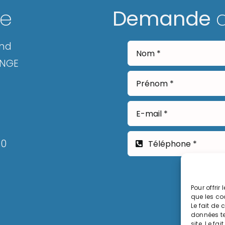
ge
Demande
and
ANGE
30
Pour offrir
que les co
Le fait de
données te
site. Le fa