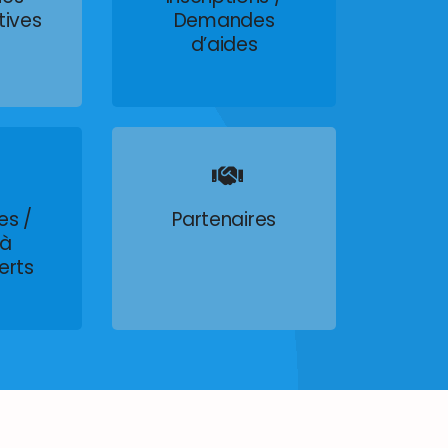
tives
Demandes
d’aides
es /
Partenaires
 à
erts