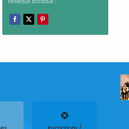
réseaux sociaux :
es
Inscriptions /