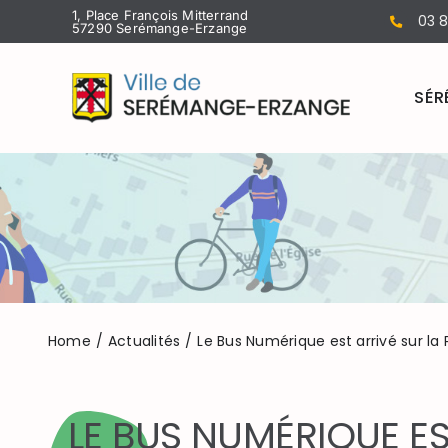
Passer
1, Place François Mitterrand
03 8
57290 Serémange-Erzange
au
contenu
SÉR
Home
Actualités
Le Bus Numérique est arrivé sur la 
LE BUS NUMÉRIQUE ES