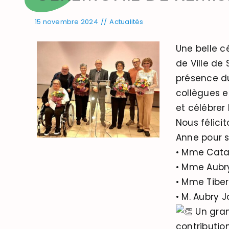
15 novembre 2024
//
Actualités
Une belle c
de Ville d
présence du
collègues e
et célébrer 
Nous félici
Anne pour s
• Mme Cata
• Mme Aubry
• Mme Tiber
• M. Aubry J
Un gran
contributio