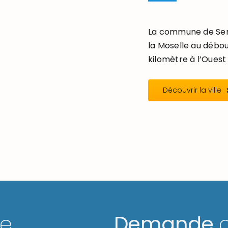
La commune de Seré
la Moselle au débou
kilomètre à l’Ouest 
Découvrir la ville
ge
Demande