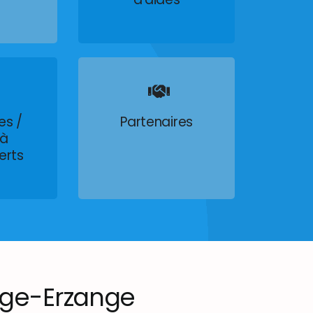
es /
Partenaires
 à
erts
ge-Erzange