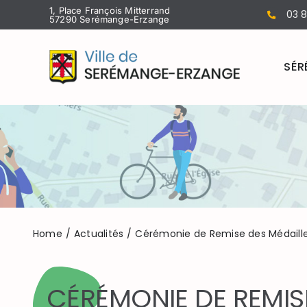
Passer
1, Place François Mitterrand
03 8
57290 Serémange-Erzange
au
contenu
SÉR
Home
Actualités
Cérémonie de Remise des Médailles
CÉRÉMONIE DE REMISE