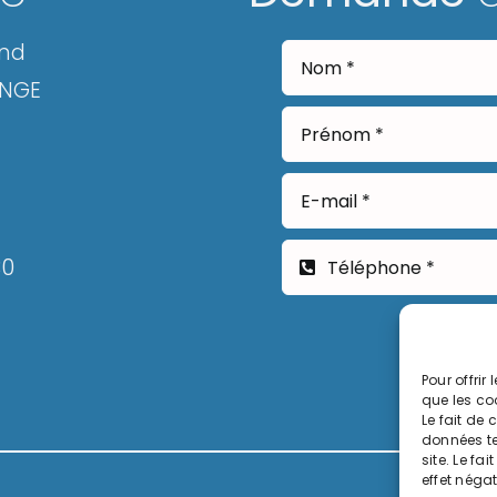
and
ANGE
30
Pour offrir
que les co
Le fait de
données te
site. Le fa
effet négat