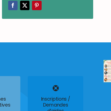
es
Inscriptions /
tives
Demandes
d’aides