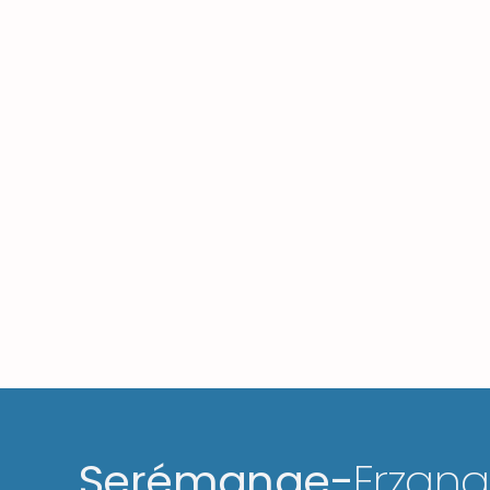
Serémange-
Erzan