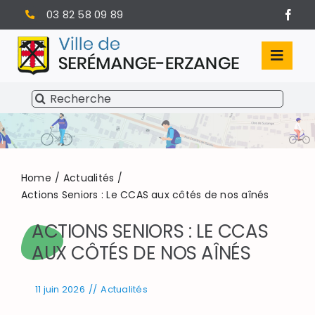
Passer
03 82 58 09 89
au
contenu
Toggl
Navig
Rechercher:
SÉRÉMANGE-ERZANGE
VIE MUNICIPALE
VIVRE À SERÉMANGE-ERZANGE
Home
Actualités
Actions Seniors : Le CCAS aux côtés de nos aînés
INFOS PRATIQUES
ACTIONS SENIORS : LE CCAS
AUX CÔTÉS DE NOS AÎNÉS
11 juin 2026
//
Actualités