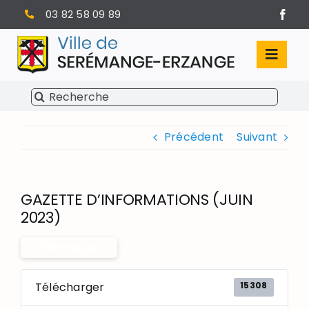
Passer
03 82 58 09 89
au
contenu
Toggl
Navig
Rechercher:
SÉRÉMANGE-ERZANGE
Précédent
Suivant
VIE MUNICIPALE
VIVRE À SERÉMANGE-ERZANGE
GAZETTE D’INFORMATIONS (JUIN
INFOS PRATIQUES
2023)
Télécharger
15308
Télécharger