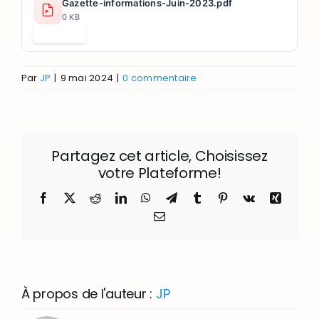
Gazette-informations-Juin-2023.pdf
0 KB
Télécharger
Par
JP
|
9 mai 2024
|
0 commentaire
Partagez cet article, Choisissez
votre Plateforme!
Facebook
X
Reddit
LinkedIn
WhatsApp
Telegram
Tumblr
Pinterest
Vk
Xing
Email
À propos de l'auteur :
JP