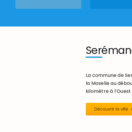
Seréman
La commune de Seré
la Moselle au débou
kilomètre à l’Ouest 
Découvrir la ville