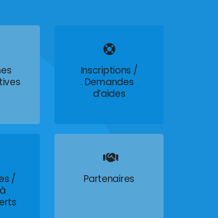
es
Inscriptions /
tives
Demandes
d’aides
es /
Partenaires
 à
erts