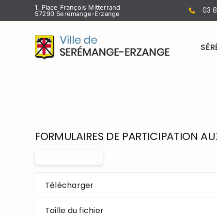
Passer
1, Place François Mitterrand
03 8
57290 Serémange-Erzange
au
contenu
SÉR
FORMULAIRES DE PARTICIPATION AU
Télécharger
Télécharger
Taille du fichier