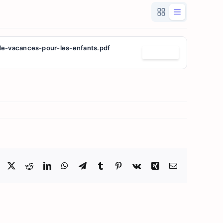
-de-vacances-pour-les-enfants.pdf
Télécharger
Facebook
X
Reddit
LinkedIn
WhatsApp
Telegram
Tumblr
Pinterest
Vk
Xing
Email