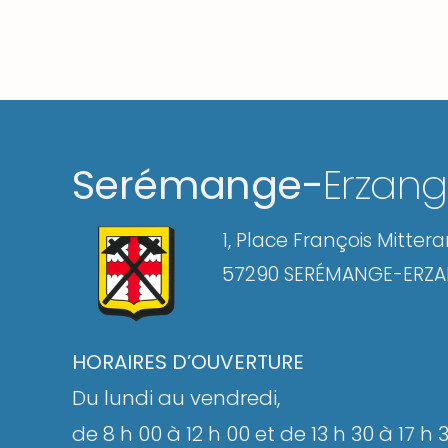
Serémange-
Erzan
1, Place François Mitter
57290 SERÉMANGE-ERZ
HORAIRES D’OUVERTURE
Du lundi au vendredi,
de 8 h 00 à 12 h 00 et de 13 h 30 à 17 h 