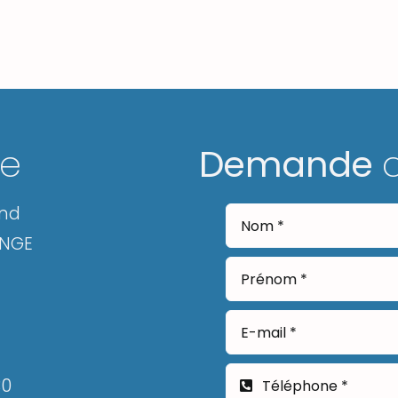
ge
Demande
and
ANGE
30