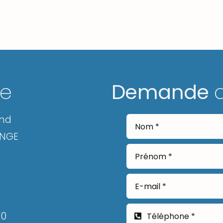
ge
Demande
and
ANGE
30