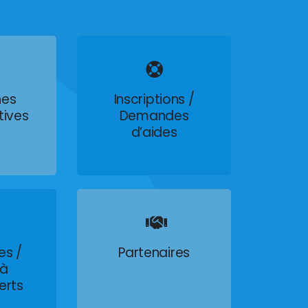
es
Inscriptions /
tives
Demandes
d’aides
es /
Partenaires
 à
erts