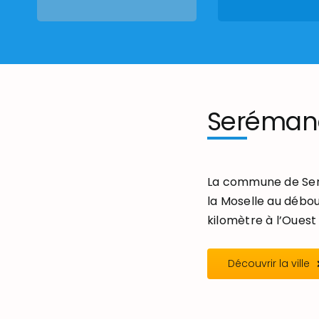
Seréman
La commune de Seré
la Moselle au débou
kilomètre à l’Ouest 
Découvrir la ville