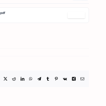
pdf
Télécharger
Facebook
X
Reddit
LinkedIn
WhatsApp
Telegram
Tumblr
Pinterest
Vk
Xing
Email