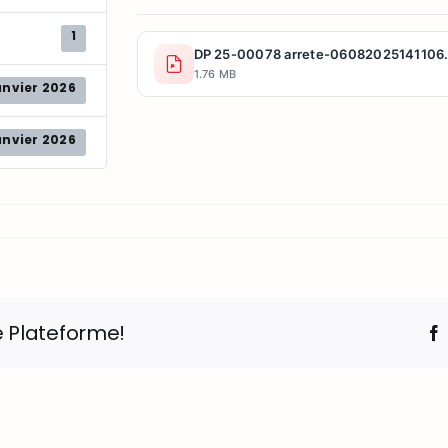
1
DP 25-00078 arrete-06082025141106.
1.76 MB
anvier 2026
anvier 2026
e Plateforme!