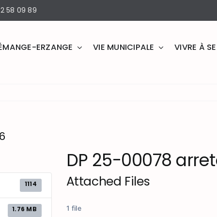
2 58 09 89
ÉMANGE-ERZANGE
VIE MUNICIPALE
VIVRE À 
6
DP 25-00078 arre
Attached Files
1114
1 file
1.76 MB