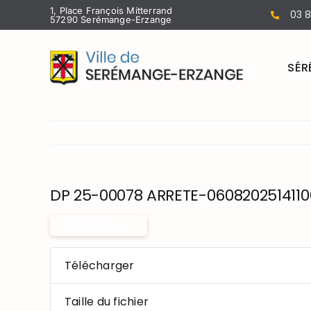
Passer
1, Place François Mitterrand
03 8
57290 Serémange-Erzange
au
contenu
SÉR
DP 25-00078 ARRETE-0608202514110
Télécharger
Télécharger
Taille du fichier