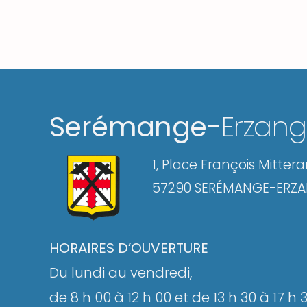
Serémange-
Erzan
1, Place François Mitter
57290 SERÉMANGE-ERZ
HORAIRES D’OUVERTURE
Du lundi au vendredi,
de 8 h 00 à 12 h 00 et de 13 h 30 à 17 h 