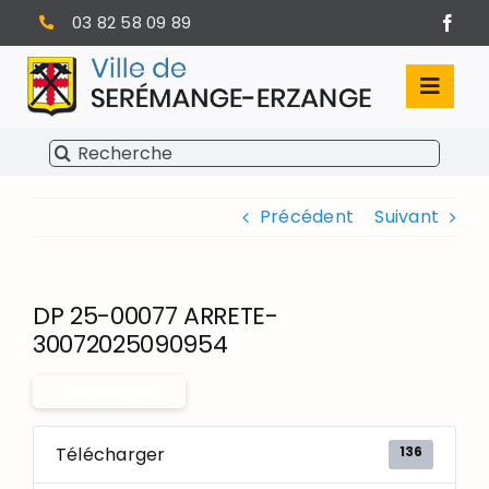
Passer
03 82 58 09 89
au
contenu
Toggl
Navig
Rechercher:
SÉRÉMANGE-ERZANGE
Précédent
Suivant
VIE MUNICIPALE
VIVRE À SERÉMANGE-ERZANGE
DP 25-00077 ARRETE-
INFOS PRATIQUES
30072025090954
Télécharger
136
Télécharger