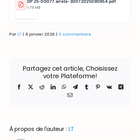
DP 25-00077 arrete-30072025090954.pdf
1.79 MB
Télécharger
Par
LT
|
6 janvier 2026
|
0 commentaire
Partagez cet article, Choisissez
votre Plateforme!
Facebook
X
Reddit
LinkedIn
WhatsApp
Telegram
Tumblr
Pinterest
Vk
Xing
Email
À propos de l'auteur :
LT