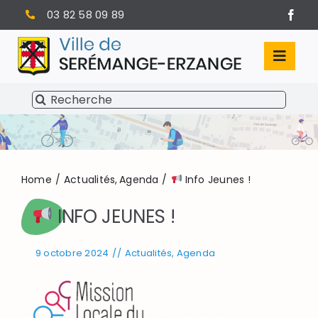
Passer
03 82 58 09 89
au
contenu
Toggl
Navig
Rechercher:
SÉRÉMANGE-ERZANGE
VIE MUNICIPALE
VIVRE À SERÉMANGE-ERZANGE
Home
Actualités
Agenda
Info Jeunes !
INFO JEUNES !
INFOS PRATIQUES
9 octobre 2024
//
Actualités
,
Agenda