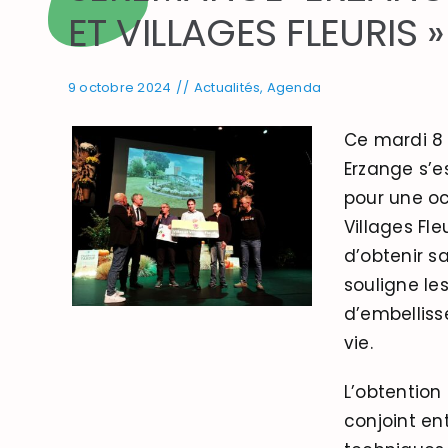
ET VILLAGES FLEURIS »
9 octobre 2024
//
Actualités
,
Agenda
Ce mardi 8
Erzange s’e
pour une occ
Villages Fle
d’obtenir s
souligne les
d’embelliss
vie.
L’obtention 
conjoint ent