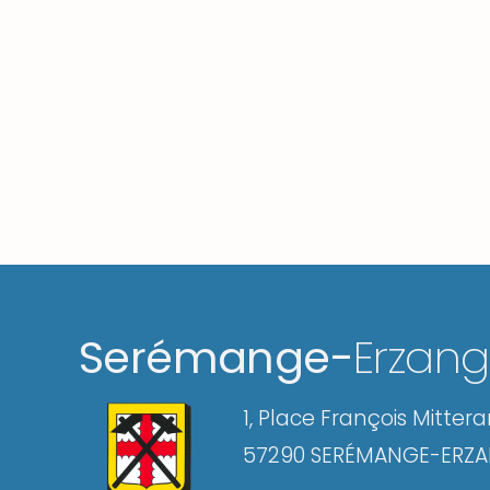
Serémange-
Erzan
1, Place François Mitter
57290 SERÉMANGE-ERZ