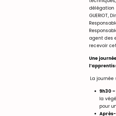
techniques,
délégation 
GUERIOT, Di
Responsable
Responsable
agent des e
recevoir c
Une journée
l’apprenti
La journée 
9h30 –
la végé
pour u
Après-