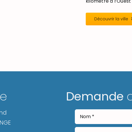
kilomètre à l’Ouest 
Découvrir la ville
ge
Demande
and
ANGE