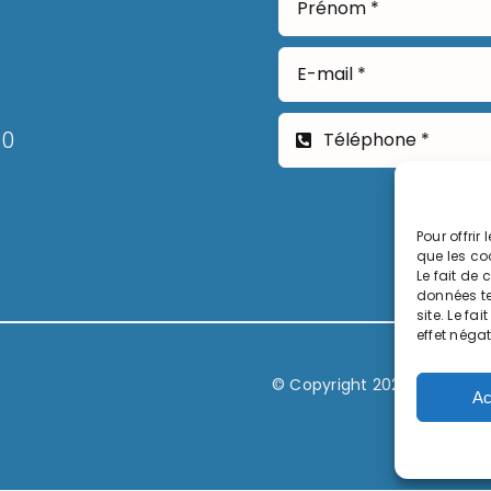
30
Pour offrir
que les co
Le fait de
données te
site. Le fa
effet négat
© Copyright 2026, Commune
Ac