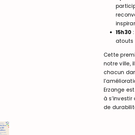
partici
reconve
inspira
15h30
:
atouts
Cette prem
notre ville,
chacun dan
l’améliorat
Erzange est
à s’investi
de durabilit