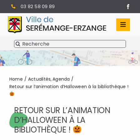
Passer
03 82 58 09 89
au
contenu
Toggl
Navig
Rechercher:
SÉRÉMANGE-ERZANGE
VIE MUNICIPALE
VIVRE À SERÉMANGE-ERZANGE
Home
Actualités
Agenda
Retour sur l’animation d’Halloween à la bibliothèque !
INFOS PRATIQUES
RETOUR SUR L’ANIMATION
D’HALLOWEEN À LA
BIBLIOTHÈQUE !