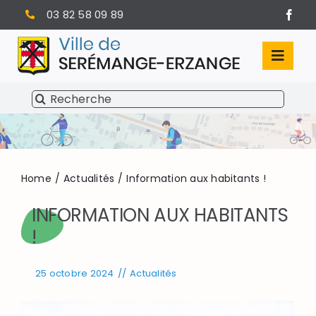
Passer
03 82 58 09 89
au
contenu
Toggl
Navig
Rechercher:
SÉRÉMANGE-ERZANGE
VIE MUNICIPALE
VIVRE À SERÉMANGE-ERZANGE
Home
Actualités
Information aux habitants !
INFORMATION AUX HABITANTS
INFOS PRATIQUES
!
25 octobre 2024
//
Actualités