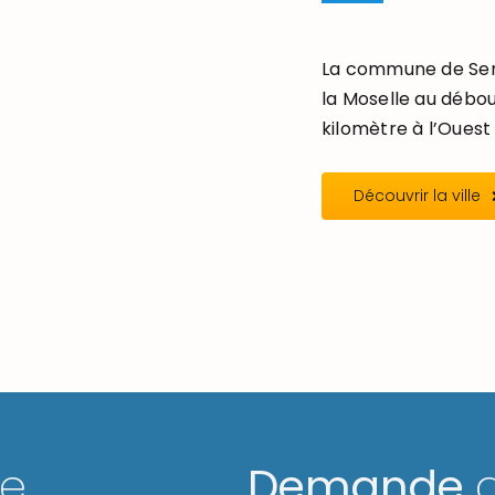
La commune de Seré
la Moselle au débou
kilomètre à l’Ouest 
Découvrir la ville
ge
Demande