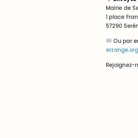
Mairie de 
1 place Fra
57290 Ser
Ou par e
erzange.or
Rejoignez-n