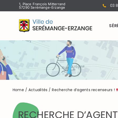
Passer
1, Place François Mitterrand
03 8
57290 Serémange-Erzange
au
contenu
SÉR
Home
Actualités
Recherche d’agents recenseurs !
RECHERCHE D’AGENT