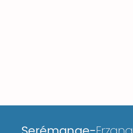
Serémange-
Erzan