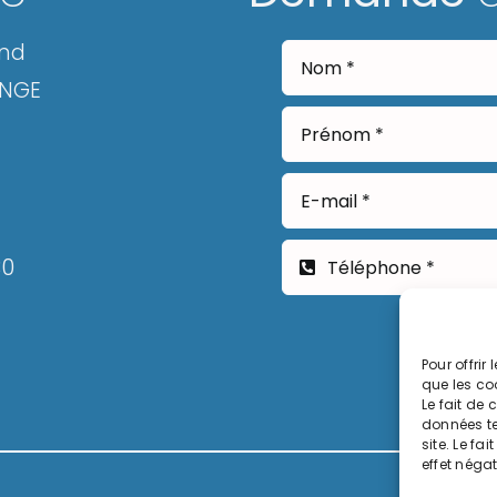
and
ANGE
30
Pour offrir
que les co
Le fait de
données te
site. Le fa
effet négat