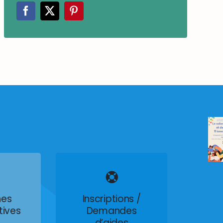
es
Inscriptions /
tives
Demandes
d’aides