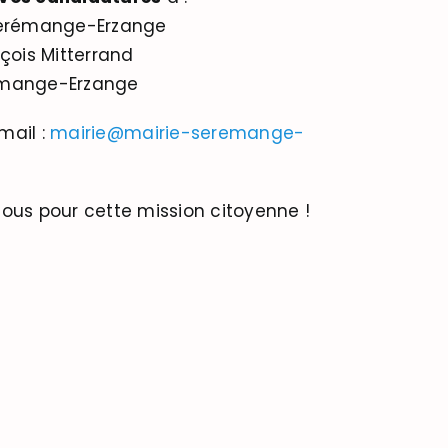
Serémange-Erzange
nçois Mitterrand
émange-Erzange
mail :
mairie@mairie-seremange-
g
ous pour cette mission citoyenne !