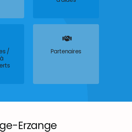
es /
Partenaires
 à
erts
ge-Erzange