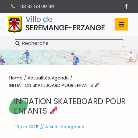
Passer
03 82 58 09 89
au
contenu
Toggl
Navig
Rechercher:
SÉRÉMANGE-ERZANGE
VIE MUNICIPALE
VIVRE À SERÉMANGE-ERZANGE
Home
Actualités
Agenda
INITIATION SKATEBOARD POUR ENFANTS
INFOS PRATIQUES
INITIATION SKATEBOARD POUR
ENFANTS
13 juin 2025
//
Actualités
,
Agenda