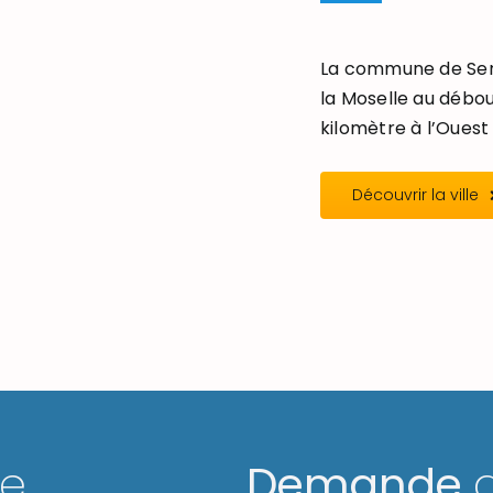
La commune de Seré
la Moselle au débou
kilomètre à l’Ouest 
Découvrir la ville
ge
Demande