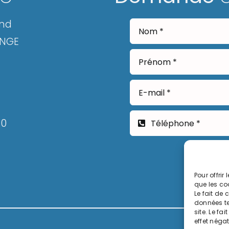
and
ANGE
30
Pour offrir
que les co
Le fait de
données te
site. Le fa
effet négat