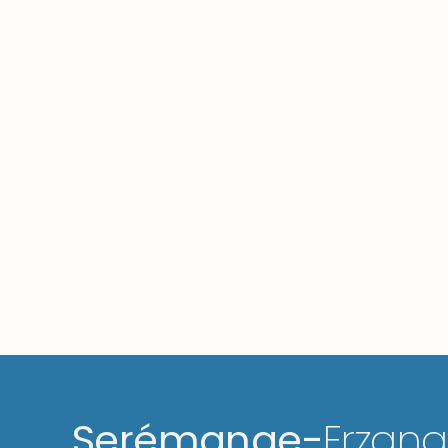
Serémange-
Erzan