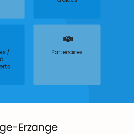
es /
Partenaires
 à
erts
ge-Erzange