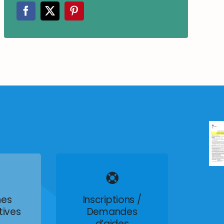
es
Inscriptions /
tives
Demandes
d’aides