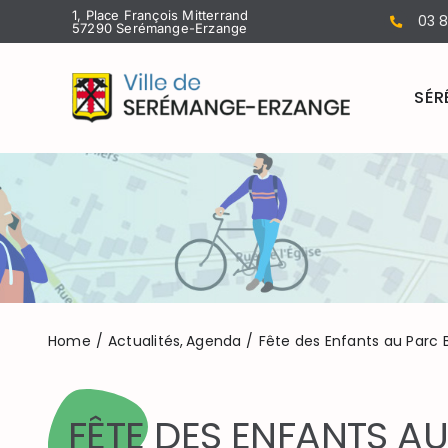
Passer
1, Place François Mitterrand
03 8
57290 Serémange-Erzange
au
contenu
SÉR
Home
Actualités
Agenda
Fête des Enfants au Parc 
FÊTE DES ENFANTS A