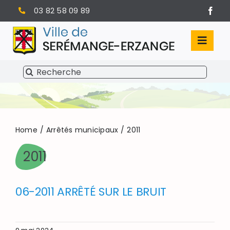
Passer
03 82 58 09 89
au
contenu
Toggl
Navig
Rechercher:
SÉRÉMANGE-ERZANGE
VIE MUNICIPALE
VIVRE À SERÉMANGE-ERZANGE
Home
Arrêtés municipaux
2011
2011
INFOS PRATIQUES
06-2011 ARRÊTÉ SUR LE BRUIT