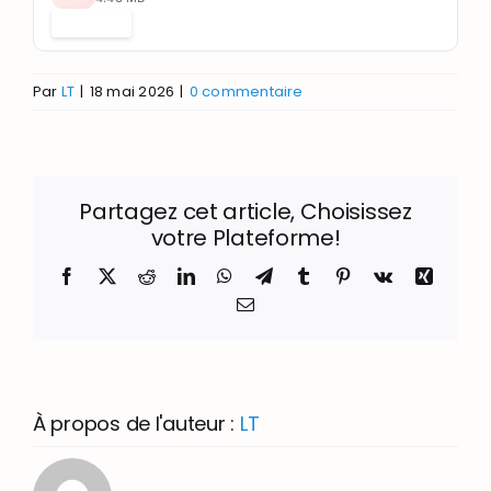
Télécharger
Par
LT
|
18 mai 2026
|
0 commentaire
Partagez cet article, Choisissez
votre Plateforme!
Facebook
X
Reddit
LinkedIn
WhatsApp
Telegram
Tumblr
Pinterest
Vk
Xing
Email
À propos de l'auteur :
LT