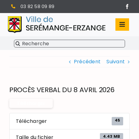
Passer
03 82 58 09 89
au
contenu
Toggl
Navig
Rechercher:
SÉRÉMANGE-ERZANGE
Précédent
Suivant
VIE MUNICIPALE
VIVRE À SERÉMANGE-ERZANGE
PROCÈS VERBAL DU 8 AVRIL 2026
INFOS PRATIQUES
Télécharger
45
Télécharger
4.43 MB
Taille du fichier