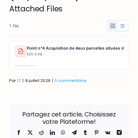
Attached Files
1 file
Point n°4 Acquisition de deux parcelles situées derière 
505.4 KB
Télécharger
Par
LT
|
8 juillet 2026
|
0 commentaire
Partagez cet article, Choisissez
votre Plateforme!
Facebook
X
Reddit
LinkedIn
WhatsApp
Telegram
Tumblr
Pinterest
Vk
Xing