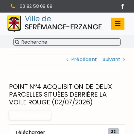
Passer
03 82 58 09 89
au
contenu
Toggl
Navig
Rechercher:
SÉRÉMANGE-ERZANGE
Précédent
Suivant
VIE MUNICIPALE
VIVRE À SERÉMANGE-ERZANGE
POINT N°4 ACQUISITION DE DEUX
INFOS PRATIQUES
PARCELLES SITUÉES DERRIÈRE LA
VOILE ROUGE (02/07/2026)
Télécharger
22
Télécharger