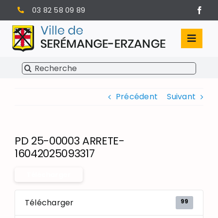
Passer
03 82 58 09 89
au
contenu
Toggl
Navig
Rechercher:
SÉRÉMANGE-ERZANGE
Précédent
Suivant
VIE MUNICIPALE
VIVRE À SERÉMANGE-ERZANGE
PD 25-00003 ARRETE-
INFOS PRATIQUES
16042025093317
Télécharger
99
Télécharger