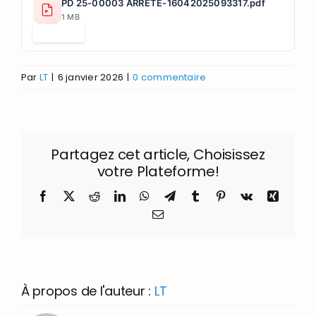
PD 25-00003 ARRETE-16042025093317.pdf
1 MB
Télécharger
Par
LT
|
6 janvier 2026
|
0 commentaire
Partagez cet article, Choisissez
votre Plateforme!
Facebook
X
Reddit
LinkedIn
WhatsApp
Telegram
Tumblr
Pinterest
Vk
Xing
Email
À propos de l'auteur :
LT