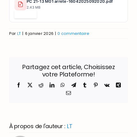
PC 21-13 M01 arrete-16042025092020.pdf
2.43 MB
Télécharger
Par
LT
|
6 janvier 2026
|
0 commentaire
Partagez cet article, Choisissez
votre Plateforme!
Facebook
X
Reddit
LinkedIn
WhatsApp
Telegram
Tumblr
Pinterest
Vk
Xing
Email
À propos de l'auteur :
LT