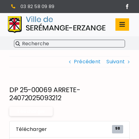
Passer
03 82 58 09 89
au
contenu
Toggl
Navig
Rechercher:
SÉRÉMANGE-ERZANGE
Précédent
Suivant
VIE MUNICIPALE
VIVRE À SERÉMANGE-ERZANGE
DP 25-00069 ARRETE-
INFOS PRATIQUES
24072025093212
Télécharger
98
Télécharger