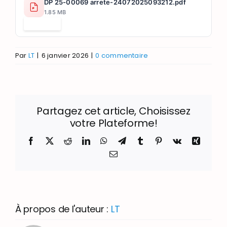
DP 25-00069 arrete-24072025093212.pdf
1.85 MB
Télécharger
Par
LT
|
6 janvier 2026
|
0 commentaire
Partagez cet article, Choisissez
votre Plateforme!
Facebook
X
Reddit
LinkedIn
WhatsApp
Telegram
Tumblr
Pinterest
Vk
Xing
Email
À propos de l'auteur :
LT