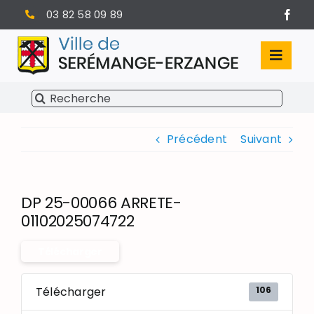
Passer
03 82 58 09 89
au
contenu
Toggl
Navig
Rechercher:
SÉRÉMANGE-ERZANGE
Précédent
Suivant
VIE MUNICIPALE
VIVRE À SERÉMANGE-ERZANGE
DP 25-00066 ARRETE-
INFOS PRATIQUES
01102025074722
Télécharger
106
Télécharger