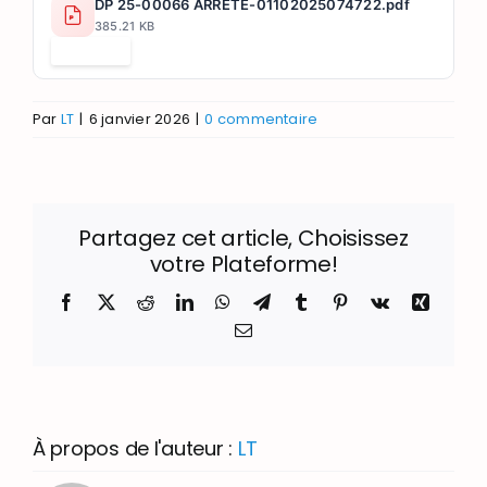
DP 25-00066 ARRETE-01102025074722.pdf
385.21 KB
Télécharger
Par
LT
|
6 janvier 2026
|
0 commentaire
Partagez cet article, Choisissez
votre Plateforme!
Facebook
X
Reddit
LinkedIn
WhatsApp
Telegram
Tumblr
Pinterest
Vk
Xing
Email
À propos de l'auteur :
LT