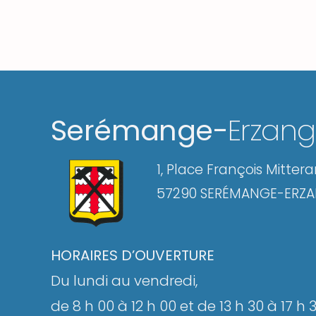
Serémange-
Erzan
1, Place François Mitter
57290 SERÉMANGE-ERZ
HORAIRES D’OUVERTURE
Du lundi au vendredi,
de 8 h 00 à 12 h 00 et de 13 h 30 à 17 h 