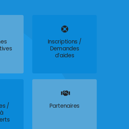
es
Inscriptions /
tives
Demandes
d’aides
es /
Partenaires
 à
erts