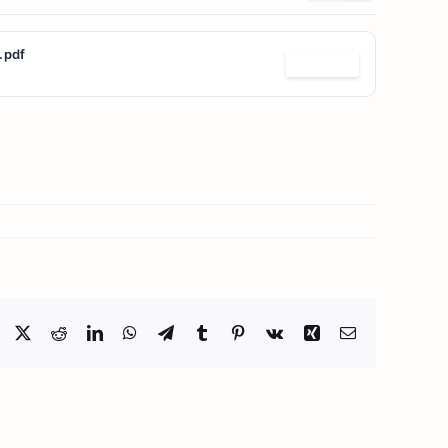
.pdf
Télécharger
Facebook
X
Reddit
LinkedIn
WhatsApp
Telegram
Tumblr
Pinterest
Vk
Xing
Email