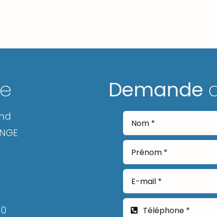
ge
Demande
and
ANGE
30