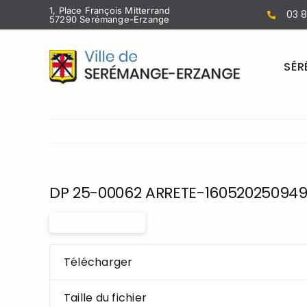
Passer
1, Place François Mitterrand
03 8
57290 Serémange-Erzange
au
contenu
SÉR
DP 25-00062 ARRETE-160520250949
Télécharger
Télécharger
Taille du fichier