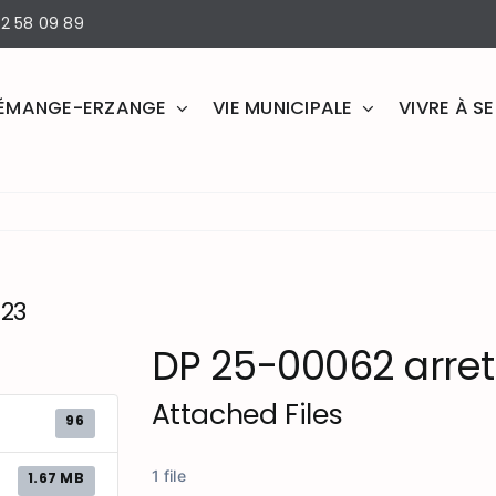
2 58 09 89
ÉMANGE-ERZANGE
VIE MUNICIPALE
VIVRE À 
23
DP 25-00062 arre
Attached Files
96
1 file
1.67 MB