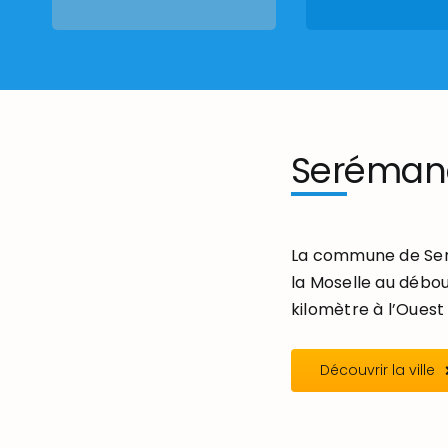
Seréman
La commune de Seré
la Moselle au débou
kilomètre à l’Ouest 
Découvrir la ville