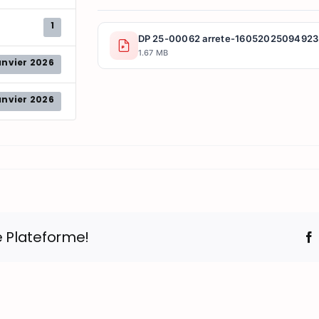
1
DP 25-00062 arrete-16052025094923
1.67 MB
anvier 2026
anvier 2026
e Plateforme!