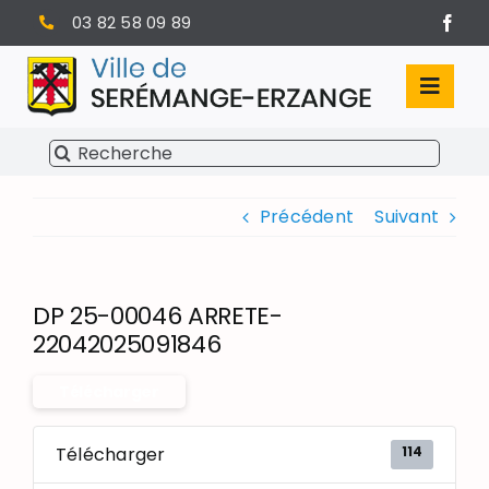
Passer
03 82 58 09 89
au
contenu
Toggl
Navig
Rechercher:
SÉRÉMANGE-ERZANGE
Précédent
Suivant
VIE MUNICIPALE
VIVRE À SERÉMANGE-ERZANGE
DP 25-00046 ARRETE-
INFOS PRATIQUES
22042025091846
Télécharger
114
Télécharger