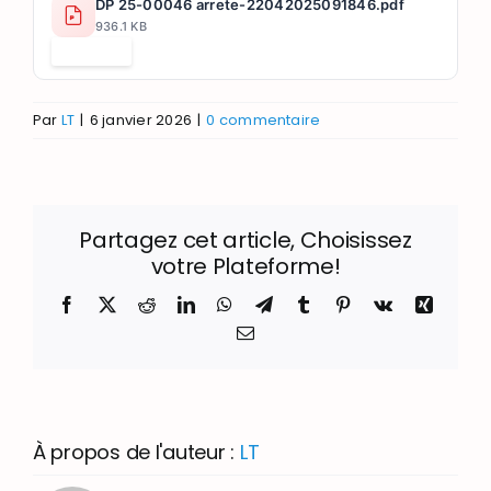
DP 25-00046 arrete-22042025091846.pdf
936.1 KB
Télécharger
Par
LT
|
6 janvier 2026
|
0 commentaire
Partagez cet article, Choisissez
votre Plateforme!
Facebook
X
Reddit
LinkedIn
WhatsApp
Telegram
Tumblr
Pinterest
Vk
Xing
Email
À propos de l'auteur :
LT