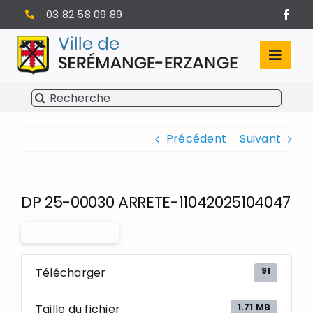
Passer
03 82 58 09 89
au
contenu
Toggl
Navig
Rechercher:
SÉRÉMANGE-ERZANGE
Précédent
Suivant
VIE MUNICIPALE
VIVRE À SERÉMANGE-ERZANGE
DP 25-00030 ARRETE-11042025104047
INFOS PRATIQUES
Télécharger
91
Télécharger
1.71 MB
Taille du fichier