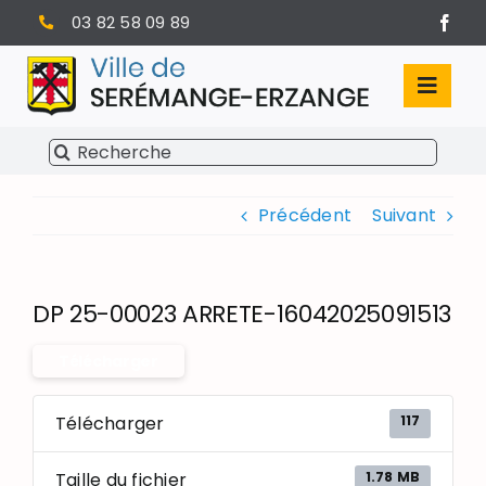
Passer
03 82 58 09 89
au
contenu
Toggl
Navig
Rechercher:
SÉRÉMANGE-ERZANGE
Précédent
Suivant
VIE MUNICIPALE
VIVRE À SERÉMANGE-ERZANGE
DP 25-00023 ARRETE-16042025091513
INFOS PRATIQUES
Télécharger
117
Télécharger
1.78 MB
Taille du fichier