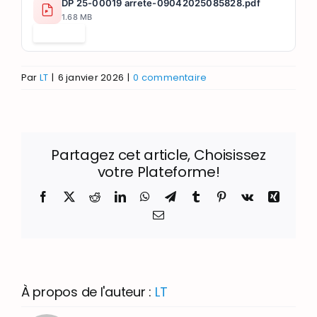
DP 25-00019 arrete-09042025085828.pdf
1.68 MB
Télécharger
Par
LT
|
6 janvier 2026
|
0 commentaire
Partagez cet article, Choisissez
votre Plateforme!
Facebook
X
Reddit
LinkedIn
WhatsApp
Telegram
Tumblr
Pinterest
Vk
Xing
Email
À propos de l'auteur :
LT