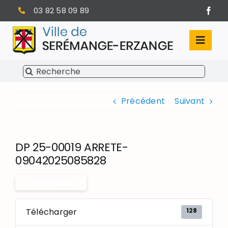
Passer
03 82 58 09 89
au
contenu
Toggl
Navig
Rechercher:
SÉRÉMANGE-ERZANGE
Précédent
Suivant
VIE MUNICIPALE
VIVRE À SERÉMANGE-ERZANGE
DP 25-00019 ARRETE-
INFOS PRATIQUES
09042025085828
Télécharger
128
Télécharger