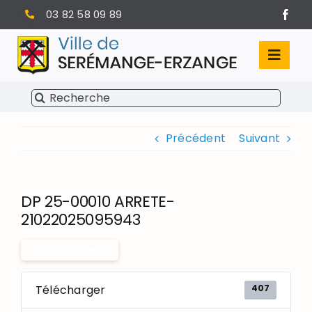
Passer
03 82 58 09 89
au
contenu
Toggl
Navig
Rechercher:
SÉRÉMANGE-ERZANGE
Précédent
Suivant
VIE MUNICIPALE
VIVRE À SERÉMANGE-ERZANGE
DP 25-00010 ARRETE-
INFOS PRATIQUES
21022025095943
Télécharger
407
Télécharger