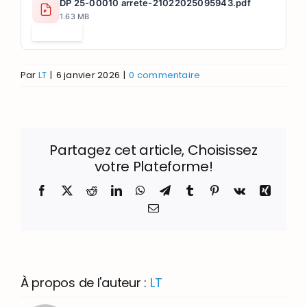
DP 25-00010 arrete-21022025095943.pdf
1.63 MB
Télécharger
Par
LT
|
6 janvier 2026
|
0 commentaire
Partagez cet article, Choisissez
votre Plateforme!
Facebook
X
Reddit
LinkedIn
WhatsApp
Telegram
Tumblr
Pinterest
Vk
Xing
Email
À propos de l'auteur :
LT