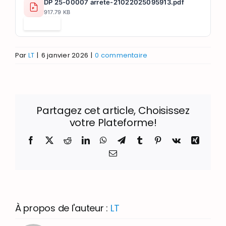
DP 25-00007 arrete-21022025095913.pdf
917.79 KB
Télécharger
Par
LT
|
6 janvier 2026
|
0 commentaire
Partagez cet article, Choisissez
votre Plateforme!
Facebook
X
Reddit
LinkedIn
WhatsApp
Telegram
Tumblr
Pinterest
Vk
Xing
Email
À propos de l'auteur :
LT