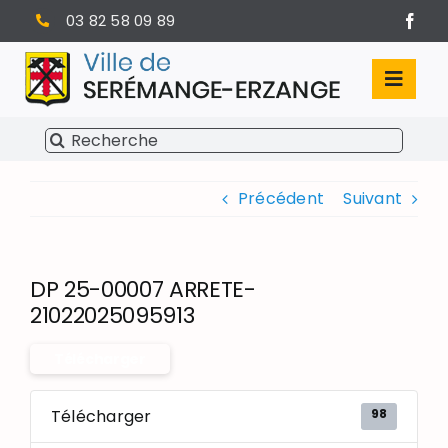
Passer
03 82 58 09 89
au
contenu
Toggl
Navig
Rechercher:
SÉRÉMANGE-ERZANGE
Précédent
Suivant
VIE MUNICIPALE
VIVRE À SERÉMANGE-ERZANGE
DP 25-00007 ARRETE-
INFOS PRATIQUES
21022025095913
Télécharger
98
Télécharger