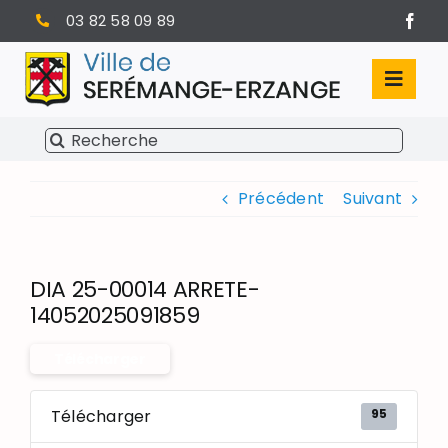
Passer
03 82 58 09 89
au
contenu
Toggl
Navig
Rechercher:
SÉRÉMANGE-ERZANGE
Précédent
Suivant
VIE MUNICIPALE
VIVRE À SERÉMANGE-ERZANGE
DIA 25-00014 ARRETE-
INFOS PRATIQUES
14052025091859
Télécharger
95
Télécharger