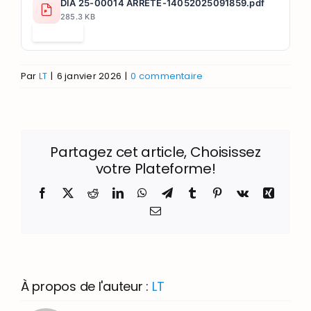
DIA 25-00014 ARRETE-14052025091859.pdf
285.3 KB
Télécharger
Par
LT
|
6 janvier 2026
|
0 commentaire
Partagez cet article, Choisissez
votre Plateforme!
Facebook
X
Reddit
LinkedIn
WhatsApp
Telegram
Tumblr
Pinterest
Vk
Xing
Email
À propos de l'auteur :
LT