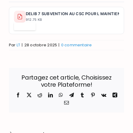
DELIB 7 SUBVENTION AU CSC POUR L MAINTIEN DE L 
912.75 KB
Télécharger
Par
LT
|
28 octobre 2025
|
0 commentaire
Partagez cet article, Choisissez
votre Plateforme!
Facebook
X
Reddit
LinkedIn
WhatsApp
Telegram
Tumblr
Pinterest
Vk
Xing
Email