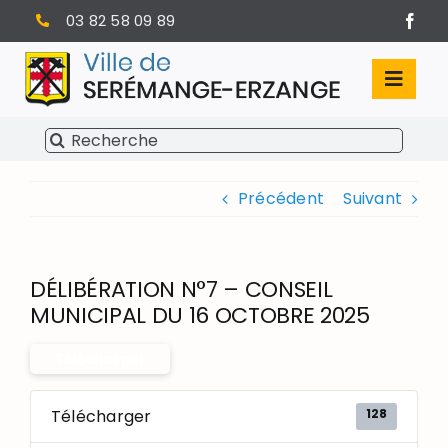
Passer
03 82 58 09 89
au
contenu
Toggl
Navig
Rechercher:
SÉRÉMANGE-ERZANGE
Précédent
Suivant
VIE MUNICIPALE
VIVRE À SERÉMANGE-ERZANGE
DÉLIBÉRATION N°7 – CONSEIL
INFOS PRATIQUES
MUNICIPAL DU 16 OCTOBRE 2025
Télécharger
128
Télécharger