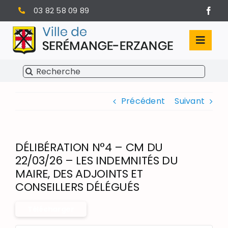
Passer
03 82 58 09 89
au
contenu
Toggl
Navig
Rechercher:
SÉRÉMANGE-ERZANGE
Précédent
Suivant
VIE MUNICIPALE
VIVRE À SERÉMANGE-ERZANGE
DÉLIBÉRATION N°4 – CM DU
INFOS PRATIQUES
22/03/26 – LES INDEMNITÉS DU
MAIRE, DES ADJOINTS ET
CONSEILLERS DÉLÉGUÉS
Télécharger