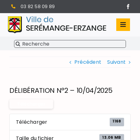
Passer
03 82 58 09 89
au
contenu
Toggl
Navig
Rechercher:
SÉRÉMANGE-ERZANGE
Précédent
Suivant
VIE MUNICIPALE
VIVRE À SERÉMANGE-ERZANGE
DÉLIBÉRATION N°2 – 10/04/2025
INFOS PRATIQUES
Télécharger
1168
Télécharger
13.06 MB
Taille du fichier