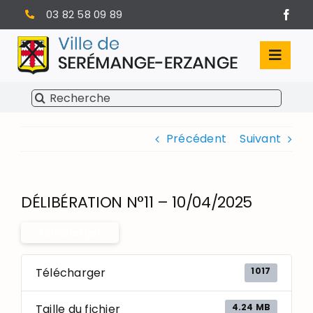
Passer
03 82 58 09 89
au
contenu
Toggl
Navig
Rechercher:
SÉRÉMANGE-ERZANGE
Précédent
Suivant
VIE MUNICIPALE
VIVRE À SERÉMANGE-ERZANGE
DÉLIBÉRATION N°11 – 10/04/2025
INFOS PRATIQUES
Télécharger
1017
Télécharger
4.24 MB
Taille du fichier