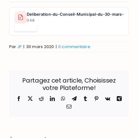
Deliberation-du-Conseil-Municipal-du-30-mars-2023.p
0 KB
Télécharger
Par
JP
|
30 mars 2020
|
0 commentaire
Partagez cet article, Choisissez
votre Plateforme!
Facebook
X
Reddit
LinkedIn
WhatsApp
Telegram
Tumblr
Pinterest
Vk
Xing
Email