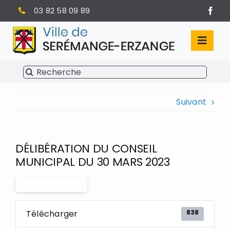
Passer
03 82 58 09 89
au
contenu
Toggl
Navig
Rechercher:
SÉRÉMANGE-ERZANGE
Suivant
VIE MUNICIPALE
VIVRE À SERÉMANGE-ERZANGE
DÉLIBÉRATION DU CONSEIL
INFOS PRATIQUES
MUNICIPAL DU 30 MARS 2023
Télécharger
838
Télécharger