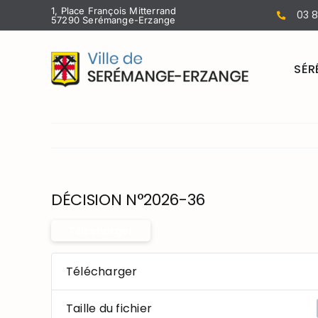
Passer
1, Place François Mitterrand
03 8
57290 Serémange-Erzange
au
contenu
SÉR
DÉCISION N°2026-36
Télécharger
Télécharger
Taille du fichier