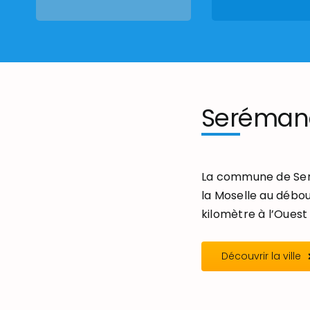
Seréman
La commune de Seré
la Moselle au débou
kilomètre à l’Ouest 
Découvrir la ville