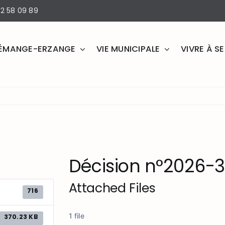
2 58 09 89
ÉMANGE-ERZANGE
VIE MUNICIPALE
VIVRE À 
Décision n°2026-
Attached Files
716
1 file
370.23 KB