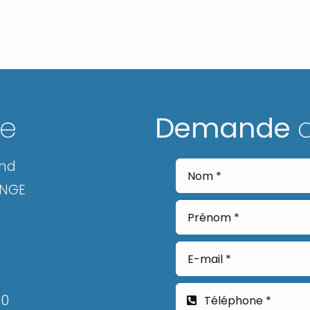
ge
Demande
and
ANGE
30