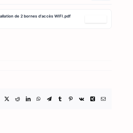
allation de 2 bornes d'accès WIFI.pdf
Télécharger
Facebook
X
Reddit
LinkedIn
WhatsApp
Telegram
Tumblr
Pinterest
Vk
Xing
Email