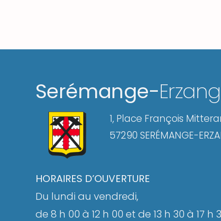
Serémange-
Erzan
1, Place François Mitter
57290 SERÉMANGE-ERZ
HORAIRES D’OUVERTURE
Du lundi au vendredi,
de 8 h 00 à 12 h 00 et de 13 h 30 à 17 h 