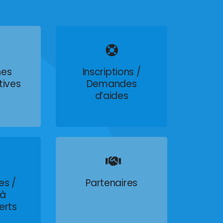
es
Inscriptions /
tives
Demandes
d’aides
es /
Partenaires
 à
erts